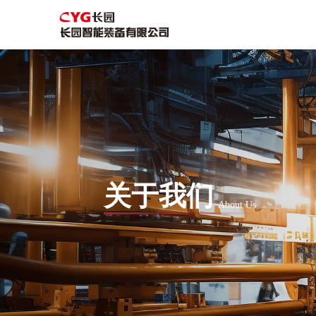
关于我们
About Us