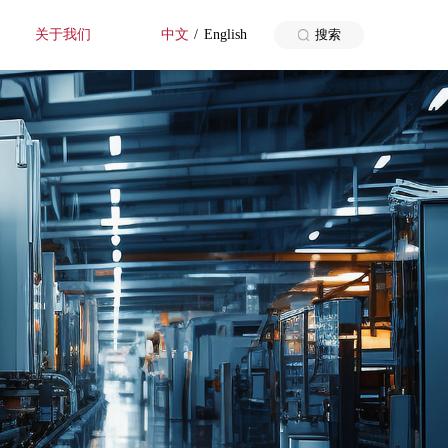
关于我们
中文
English
搜索