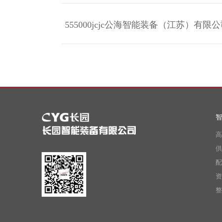
555000jcjc公海智能装备（江苏）有限
高
供
配
资
整