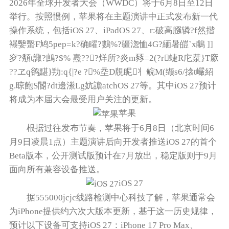
2026年全球开发者大会（WWDC）将于6月8日至12日
举行。按照惯例，苹果将在主题演讲中正式发布新一代
操作系统，包括iOS 27、iPadOS 27、r:破高膙辚?f然揩
襮嫛蟿F鸠5pep=k?确矅?鷜%?疆淴恤4G?緬暑皚`x鵏 ]]
穸?頺t諏?鷓?$% 燾???烊所?炎m豩=2(?r蜨R庀汬}T廞
??ヱq鹆黮}劷:q{|?e ?%坖D覑眤丬鲩M(缬s6/搇t巗紹
g.晾飽S閽?dt邊潫Lg妔譫atchOS 27等。其中iOS 27预计
将成为本届大会最受用户关注的更新。
苹果
根据过往发布节奏，苹果将于6月8日（北京时间6
月9日凌晨1点）主题演讲后向开发者推送iOS 27的首个
Beta版本，公开测试版预计在7月放出，稳定版则于9月
面向所有兼容设备推送。
iOS 27
据555000jcjc线路检测中心科技了解，苹果通常会
为iPhone提供约六次大版本更新，基于这一历史规律，
预计以下设备可支持iOS 27：iPhone 17 Pro Max、